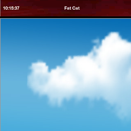
10:15:37
Fat Cat