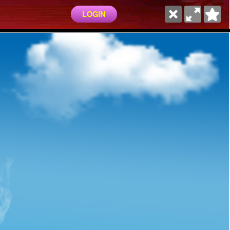
LOGIN
LOGIN